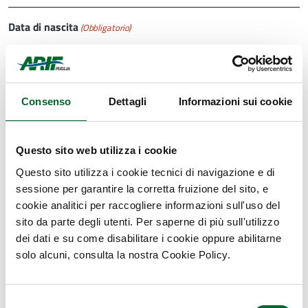
Data di nascita
(Obbligatorio)
GG
slash
MM
Sesso
(Obbligatorio)
Consenso
Dettagli
Informazioni sui cookie
slash
Uomo
AAAA
Donna
Questo sito web utilizza i cookie
Questo sito utilizza i cookie tecnici di navigazione e di
Indirizzo di Residenza
(Obbligatorio)
sessione per garantire la corretta fruizione del sito, e
cookie analitici per raccogliere informazioni sull'uso del
sito da parte degli utenti. Per saperne di più sull'utilizzo
Via/Piazza/Corso e numero civico
dei dati e su come disabilitare i cookie oppure abilitarne
solo alcuni, consulta la nostra Cookie Policy.
Località
Selezione