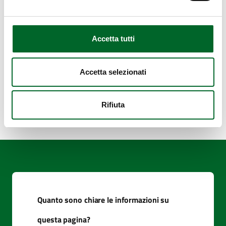
Sede Brindisi
Sede Foggia
Sede Lecce Città
Accetta tutti
–
Sede Gallipoli
Sede Taranto
Accetta selezionati
Ultimo aggiornamento
29 Giugno 2026, 18:43
Rifiuta
Quanto sono chiare le informazioni su
questa pagina?