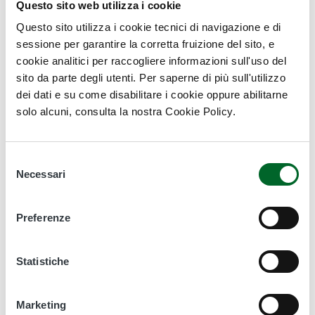
–
Sede Bari sud
Questo sito web utilizza i cookie
–
Sede Bari Murgia
Questo sito utilizza i cookie tecnici di navigazione e di
–
Sede Bari sud est
sessione per garantire la corretta fruizione del sito, e
Sede Taranto
cookie analitici per raccogliere informazioni sull'uso del
Sede Brindisi
sito da parte degli utenti. Per saperne di più sull'utilizzo
Sede Lecce
dei dati e su come disabilitare i cookie oppure abilitarne
solo alcuni, consulta la nostra Cookie Policy.
Forestazione
Selezione
Struttura centrale
Necessari
del
Sede di Bari e BAT
consenso
Sede Brindisi
Sede Foggia
Preferenze
Sede Lecce
Sede Taranto
Statistiche
Vivai
Sede di Bari
Marketing