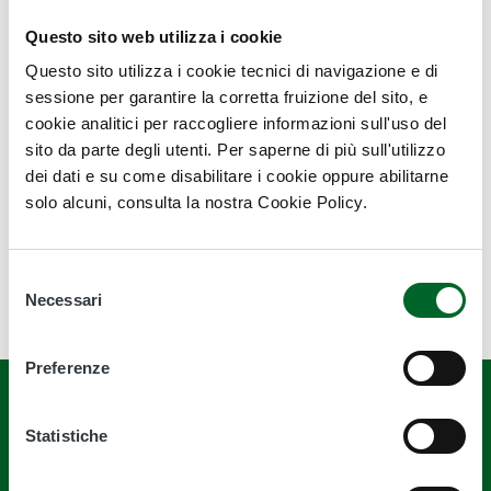
Richiesta piantine
Questo sito web utilizza i cookie
Antincendio
Questo sito utilizza i cookie tecnici di navigazione e di
Monitoraggio corpi idrici sotterranei
sessione per garantire la corretta fruizione del sito, e
cookie analitici per raccogliere informazioni sull'uso del
Forestazione
sito da parte degli utenti. Per saperne di più sull'utilizzo
Pagina in fase di aggiornamento
dei dati e su come disabilitare i cookie oppure abilitarne
solo alcuni, consulta la nostra Cookie Policy.
Ultimo aggiornamento
21 Giugno 2022, 15:55
Selezione
Necessari
del
consenso
Preferenze
Statistiche
Quanto sono chiare le informazioni su