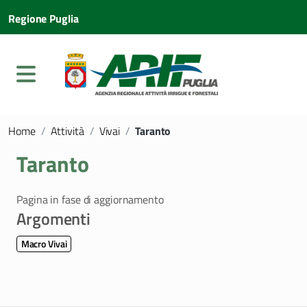
Regione Puglia
Home
/
Attività
/
Vivai
/
Taranto
Taranto
Pagina in fase di aggiornamento
Argomenti
Macro Vivai