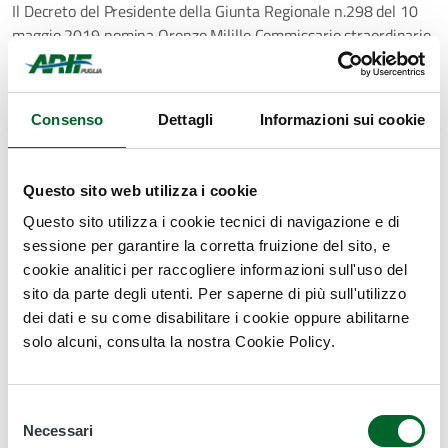
Il Decreto del Presidente della Giunta Regionale n.298 del 10
maggio 2019 nomina Oronzo Milillo Commissario straordinario
dell’Arif.
Il 28 agosto 2019 il Commissario straordinario Milillo rassegna
Consenso
Dettagli
Informazioni sui cookie
le sue dimissioni e restano in carica fino a scadenza mandato i
sub Commissari Francesco Ferraro e Vitantonio Damiani.
Questo sito web utilizza i cookie
Con Delibera di Giunta Regionale n.2102 del 18 novembre
Questo sito utilizza i cookie tecnici di navigazione e di
2019 viene designato quale Commissario Straordinario
sessione per garantire la corretta fruizione del sito, e
dell’Agenzia il Prof. Ing. Gennaro Ranieri e viene rinnovata la
cookie analitici per raccogliere informazioni sull'uso del
designazione, con funzione di sub Commissario, di Francesco
sito da parte degli utenti. Per saperne di più sull'utilizzo
Ferraro e Vitantonio Damiani.
dei dati e su come disabilitare i cookie oppure abilitarne
solo alcuni, consulta la nostra Cookie Policy.
Con il Decreto del Presidente della Giunta Regionale n.751 del
10 dicembre 2019 si nomina il Prof. Ing. Gennaro Ranieri
Commissario Straordinario dell’Arif e si rinnova l’incarico ai due
Selezione
sub Commissari, Francesco Ferraro e Vitantonio Damiani.
Necessari
del