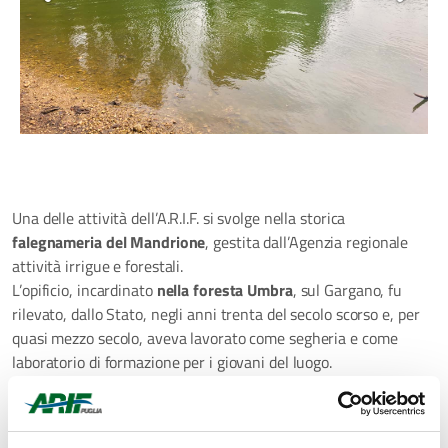
Una delle attività dell’A.R.I.F. si svolge nella storica
falegnameria del Mandrione
, gestita dall’Agenzia regionale
attività irrigue e forestali.
L’opificio, incardinato
nella foresta Umbra
, sul Gargano, fu
rilevato, dallo Stato, negli anni trenta del secolo scorso e, per
quasi mezzo secolo, aveva lavorato come segheria e come
laboratorio di formazione per i giovani del luogo.
La segheria del Mandrione era la stazione di arrivo, a valle, di
un sistema ferroviario a scartamento ridotto, l’antica
decauville, dove giungevano dal cuore della foresta Umbra i