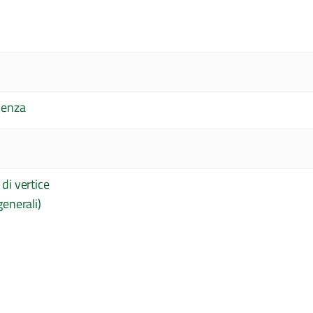
ulenza
 di vertice
generali)