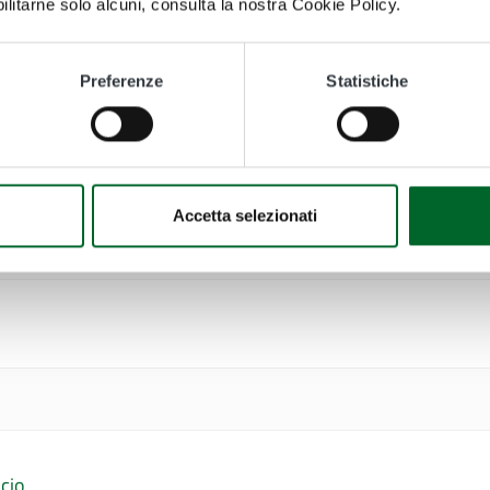
bilitarne solo alcuni, consulta la nostra Cookie Policy.
Preferenze
Statistiche
egli enti aggiudicatori distintamente per ogni procedura
ato tabellare
Accetta selezionati
sussidi, vantaggi economici
ncio