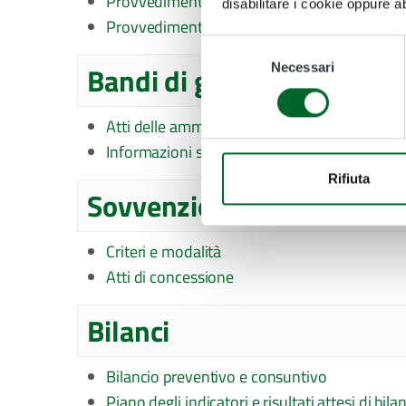
Provvedimenti organi indirizzo-politico
disabilitare i cookie oppure a
Provvedimenti dirigenti
Selezione
Bandi di gara e contratti
Necessari
del
consenso
Atti delle amministrazioni aggiudicatrici e d
Informazioni sulle singole procedure in form
Rifiuta
Sovvenzioni, contributi, 
Criteri e modalità
Atti di concessione
Bilanci
Bilancio preventivo e consuntivo
Piano degli indicatori e risultati attesi di bila