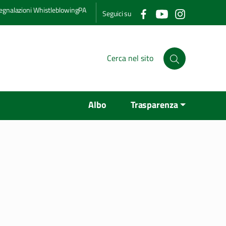
egnalazioni WhistleblowingPA
Seguici su
Albo
Trasparenza