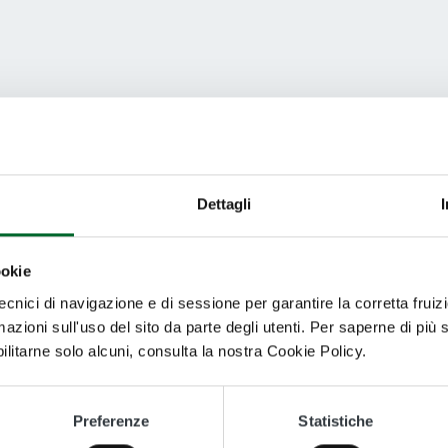
izza il menu per continuare la navigazione.
Dettagli
Torna alla Home
ookie
tecnici di navigazione e di sessione per garantire la corretta fruiz
mazioni sull'uso del sito da parte degli utenti. Per saperne di più 
bilitarne solo alcuni, consulta la nostra Cookie Policy.
Preferenze
Statistiche
nto sono chiare le informazioni su questa pagina?