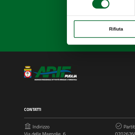
Rifiuta
CONTATTI
Indirizzo
Partit
Via delle Magnolie, 6
0702676