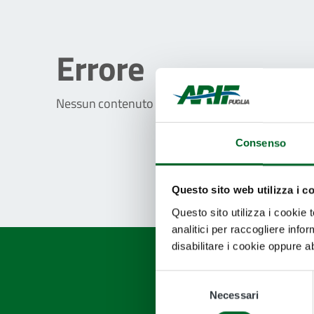
Errore
Nessun contenuto presente,
torna indietro
o util
Consenso
Questo sito web utilizza i c
Questo sito utilizza i cookie 
analitici per raccogliere infor
disabilitare i cookie oppure a
Selezione
Necessari
del
Qua
consenso