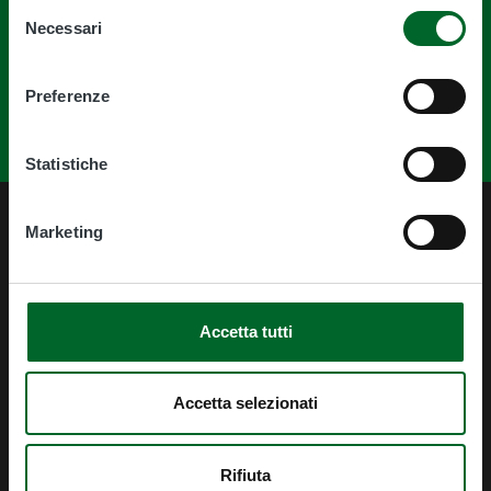
Selezione
Necessari
del
consenso
Preferenze
Statistiche
Marketing
Accetta tutti
CONTATTI
Accetta selezionati
Indirizzo
Rifiuta
Via delle Magnolie, 6