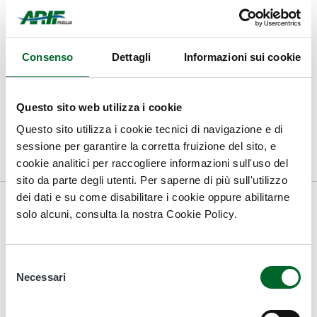
Atti ARIF
Sezione Risorse Idriche
Consenso
Dettagli
Informazioni sui cookie
Documentazione tecnica
Gruppo di lavoro
Questo sito web utilizza i cookie
Questo sito utilizza i cookie tecnici di navigazione e di
Forestazione
sessione per garantire la corretta fruizione del sito, e
cookie analitici per raccogliere informazioni sull'uso del
sito da parte degli utenti. Per saperne di più sull'utilizzo
ALLEGATI
dei dati e su come disabilitare i cookie oppure abilitarne
solo alcuni, consulta la nostra Cookie Policy.
Atto Dirigenziale N. 223 del 06.08.2021 del Registro
delle Determinazioni
Selezione
Necessari
del
consenso
Ultimo aggiornamento