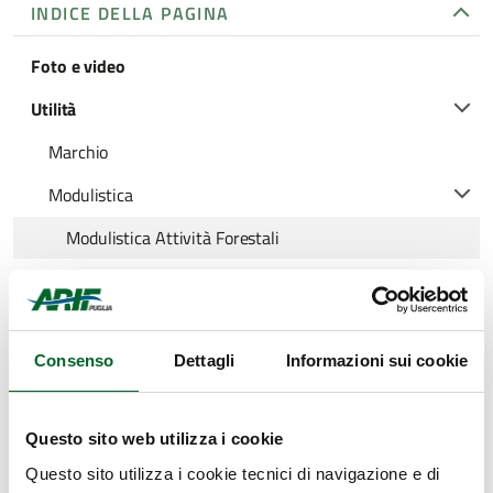
INDICE DELLA PAGINA
Foto e video
Utilità
Marchio
Modulistica
Modulistica Attività Forestali
Modulistica Attività Xylella e Fitosanitario
Modulistica Attività Irrigue
Consenso
Dettagli
Informazioni sui cookie
Materiale di comunicazione
News
Questo sito web utilizza i cookie
Moduli Richiesta Piantine Forestali
Questo sito utilizza i cookie tecnici di navigazione e di
Modulo Richiesta Legna da ardere