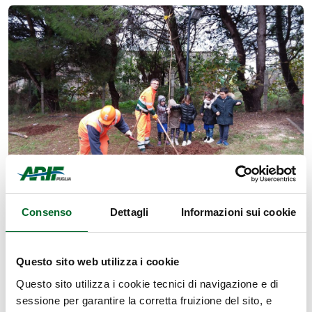
Giornata nazionale degli alberi,
Consenso
Dettagli
Informazioni sui cookie
l’impegno dell’Arif nella tutela
del patrimonio forestale
Questo sito web utilizza i cookie
Data:
22 Novembre 2018
Questo sito utilizza i cookie tecnici di navigazione e di
sessione per garantire la corretta fruizione del sito, e