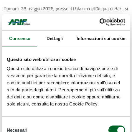
Domani, 28 maggio 2026, presso il Palazzo dell’Acqua di Bari, si
terrà il
Presentation Event
del progetto
ECO FLOW –
Environmental Climate Opportunities For Low-Impact
Options in Wastewater Treatment
, finanziato nell’ambito del
Programma
Interreg VI-A Grecia–Italia 2021–2027
.
Consenso
Dettagli
Informazioni sui cookie
L’iniziativa, promossa da
Acquedotto Pugliese
in qualità di
capofila, rappresenta un importante momento di visibilità per il
Questo sito web utilizza i cookie
progetto e di confronto tra istituzioni, partner di progetto,
Questo sito utilizza i cookie tecnici di navigazione e di
stakeholder ed esperti del settore sui temi del trattamento e
sessione per garantire la corretta fruizione del sito, e
del riutilizzo delle acque trattate, della cooperazione
cookie analitici per raccogliere informazioni sull'uso del
transfrontaliera e dell’economia circolare applicata al ciclo
sito da parte degli utenti. Per saperne di più sull'utilizzo
idrico.
dei dati e su come disabilitare i cookie oppure abilitarne
In questo ambizioso progetto di cooperazione, l’agenzia
solo alcuni, consulta la nostra Cookie Policy.
contribuisce alla promozione di modelli sostenibili di gestione
della risorsa idrica, in linea con il proprio impegno a supporto
del territorio, dell’agricoltura e della tutela ambientale.
Selezione
Necessari
del