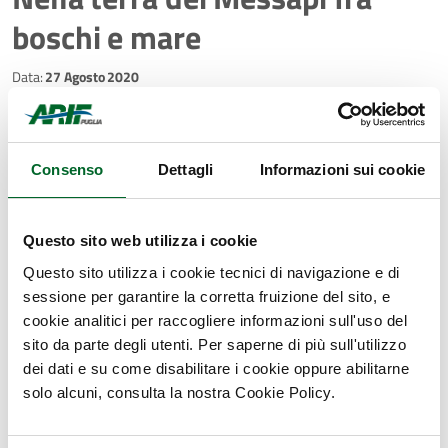
boschi e mare
Data:
27 Agosto 2020
Consenso
Dettagli
Informazioni sui cookie
Questo sito web utilizza i cookie
Questo sito utilizza i cookie tecnici di navigazione e di
sessione per garantire la corretta fruizione del sito, e
cookie analitici per raccogliere informazioni sull'uso del
sito da parte degli utenti. Per saperne di più sull'utilizzo
Da una ex cava di tufo trasformata in un gioiello di biodiversità,
dei dati e su come disabilitare i cookie oppure abilitarne
al Parco archeologico e naturale di Santa Maria di Agnano con i
solo alcuni, consulta la nostra Cookie Policy.
resti della donna del Paleolitico, dalla sughereta di Bosco Preti
alla Riserva di Torre Guaceto. L’ Arif a tutela di uno