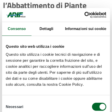
l’Abbattimento di Piante
Infette “Xylella Fastidiosa”
Data:
27 Settembre 2023
Consenso
Dettagli
Informazioni sui cookie
Approvazione graduatoria finale di merito.
Amministrazione Trasparente / Bandi di concorso
Questo sito web utilizza i cookie
Questo sito utilizza i cookie tecnici di navigazione e di
sessione per garantire la corretta fruizione del sito, e
ALLEGATI
cookie analitici per raccogliere informazioni sull'uso del
sito da parte degli utenti. Per saperne di più sull'utilizzo
dei dati e su come disabilitare i cookie oppure abilitarne
GRADUATORIA FINALE DI MERITO - Allegato n.2 al
solo alcuni, consulta la nostra Cookie Policy.
Verbale n. 4 del 29 agosto 2023
Selezione
Ultimo aggiornamento
Necessari
del