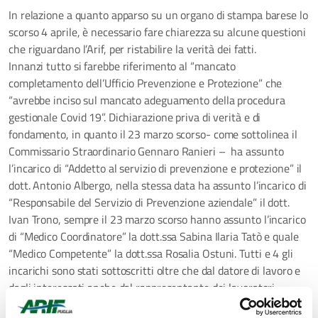
In relazione a quanto apparso su un organo di stampa barese lo
scorso 4 aprile, è necessario fare chiarezza su alcune questioni
che riguardano l’Arif, per ristabilire la verità dei fatti.
Innanzi tutto si farebbe riferimento al “mancato
completamento dell’Ufficio Prevenzione e Protezione” che
“avrebbe inciso sul mancato adeguamento della procedura
gestionale Covid 19”. Dichiarazione priva di verità e di
fondamento, in quanto il 23 marzo scorso- come sottolinea il
Commissario Straordinario Gennaro Ranieri – ha assunto
l’incarico di “Addetto al servizio di prevenzione e protezione” il
dott. Antonio Albergo, nella stessa data ha assunto l’incarico di
“Responsabile del Servizio di Prevenzione aziendale” il dott.
Ivan Trono, sempre il 23 marzo scorso hanno assunto l’incarico
di “Medico Coordinatore” la dott.ssa Sabina Ilaria Tatò e quale
“Medico Competente” la dott.ssa Rosalia Ostuni. Tutti e 4 gli
incarichi sono stati sottoscritti oltre che dal datore di lavoro e
dagli interessati anche dal rappresentante dei lavoratori.
Seconda questione: le misure minime di sicurezza per i