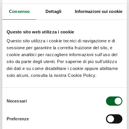
lavoratori agricoli, diversamente da quanto riportato, sono
state adottate e si sta procedendo quotidianamente alla
Consenso
Dettagli
Informazioni sui cookie
sanificazione dei mezzi dell’Arif e degli uffici (come
documentato da foto e filmati pubblicati sui canali social
dell’Agenzia).
Questo sito web utilizza i cookie
Terzo punto: non sarebbe stato favorito “il confronto
Questo sito utilizza i cookie tecnici di navigazione e di
preventivo con le rappresentanze sindacali presenti nei luoghi
sessione per garantire la corretta fruizione del sito, e
di lavoro”. Anche questa è un’affermazione non veritiera, infatti
cookie analitici per raccogliere informazioni sull'uso del
– ribadisce il Commissario Ranieri – il rapporto con le
sito da parte degli utenti. Per saperne di più sull'utilizzo
rappresentanze sindacali è continuo e come nel caso delle
dei dati e su come disabilitare i cookie oppure abilitarne
nomine cui si accennava prima, tutte sono state sottoscritte
solo alcuni, consulta la nostra Cookie Policy.
dal rappresentante sindacale. Arif comunque si sta adoperando,
cercando di superare al meglio le difficoltà del momento, per il
maggiore coinvolgimento delle OO.SS nell’ambito della
Selezione
gestione emergenziale in atto.
Necessari
del
Quarto punto: le operazioni di sanificazione. Non solo le
consenso
abbiamo documentate ma è sufficiente leggere le delibere sul
sito Arif n.144, 145,146, 160 per verificare quanto si sta
Preferenze
facendo.