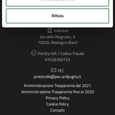
CONTATTI
Rifiuta
Indirizzo
Via delle Magnolie, 6
70026, Modugno (Bari)
Partita IVA / Codice Fiscale
07026760723
PEC
protocollo@pec.arifpuglia.it
Amministrazione Trasparente dal 2021
Amministrazione Trasparente fino al 2020
Privacy Policy
Cookie Policy
Contatti